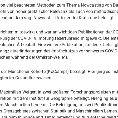
on viel beachteten Methoden zum Thema Nowcasting von Dat
wohl von hoher praktischer Relevanz als auch von methodische
rend an dem sog. Nowcast – Hub der Uni Karlsruhe beteiligt.
ichten mitgewirkt und war an wichtigen Publikationen der CO
irkung der COVID-19 Impfung federführend mitgewirkt. Die ent
eutschen Ärtzeblatt. Eine weitere Publikation, an der er beteil
„Langzeitveränderungen des Impfschutzes vor schweren COVID-1
schen während der Omikron-Welle“).
g der Münchener Kohorte (KoCoImpf) beteiligt. Hier ging es i
igten im Gesundheitswesen.
aximilian Weigert in zwei größeren Forschungsprojekten mitg
ion mit dem Institut für Geographie beteiligt. Hier ging es 
es Maschinellen Lernens. Die Beteiligung an zwei Publikation
s Grenzgebietes zwischen Statistik und Maschinellem Lernen.
Tourism In Space and Time“ beteiligt und trug entscheidend z