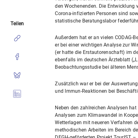
den Wochenenden. Die Entwicklung v
Corona-infizierten Personen sind so
statistische Beratungslabor federfüh
Teilen
Außerdem hat er an vielen CODAG-Ber
er bei einer wichtigen Analyse zur W
(er hatte die Erstautorenschaft) im d
ebenfalls im deutschen Ärzteblatt (
Beobachtungsstudie bei älteren Men
Zusätzlich war er bei der Auswertun
und Immun-Reaktionen bei Beschäft
Neben den zahlreichen Analysen hat M
Analysen zum Klimawandel in Kooperat
Wetterlagen mit neueren Verfahren d
methodischen Arbeiten im Bereich de
DFGH-geförderten Projekt TourIST – „