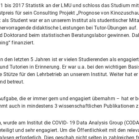
11 bis 2017 Statistik an der LMU und schloss das Studium mit
bestpreis für sein Consulting Projekt „Prognose von Kinozusc
 als Student war er an unserem Institut als studentischer Mi
h hervorragende didaktische Leistungen bei Tutor-Übungen auf.
und Doktorand beim statistischen Beratungslabor gewinnen. Da
ng“ finanziert.
in den letzten 5 Jahren ist er vielen Studierenden als engagi
nd Tutorien in Erinnerung. Er war u.a. bei den wichtigen Basi
 Stütze für den Lehrbetrieb an unserem Institut. Weiter hat er
nd betreut.
 Aufgabe, die er immer gern und engagiert übernahm – hat er be
kommt auch in mindestens 3 wissenschaftlichen Publikationen
 wurde am Institut die COVID- 19 Data Analysis Group (CODA
eiligt und sehr engagiert. Um die Öffentlichkeit mit den rele
lysen erforderlich. Dies geschah nicht selten in zahlreichen 