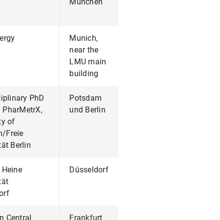
München
ergy
Munich,
near the
LMU main
building
ciplinary PhD
Potsdam
 PharMetrX,
und Berlin
ty of
/Freie
tät Berlin
 Heine
Düsseldorf
tät
orf
n Central
Frankfurt