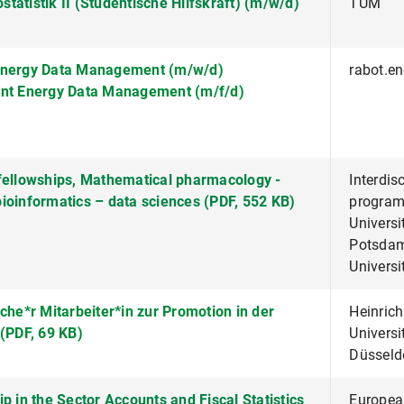
ostatistik II (Studentische Hilfskraft) (m/w/d)
TUM
Energy Data Management (m/w/d)
rabot.en
nt Energy Data Management (m/f/d)
fellowships, Mathematical pharmacology -
Interdis
ioinformatics – data sciences (PDF, 552 KB)
program
Universi
Potsdam
Universi
che*r Mitarbeiter*in zur Promotion in der
Heinrich
 (PDF, 69 KB)
Universi
Düsseld
p in the Sector Accounts and Fiscal Statistics
Europea