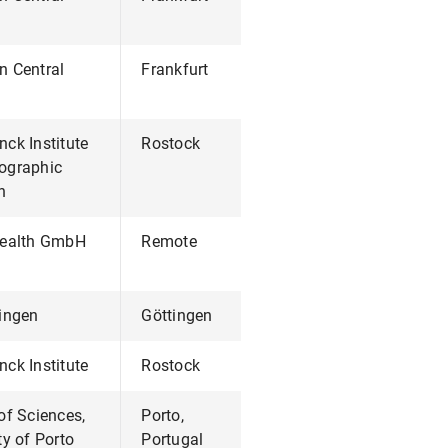
n Central
Frankfurt
ck Institute
Rostock
ographic
h
Health GmbH
Remote
tingen
Göttingen
ck Institute
Rostock
of Sciences,
Porto,
ty of Porto
Portugal