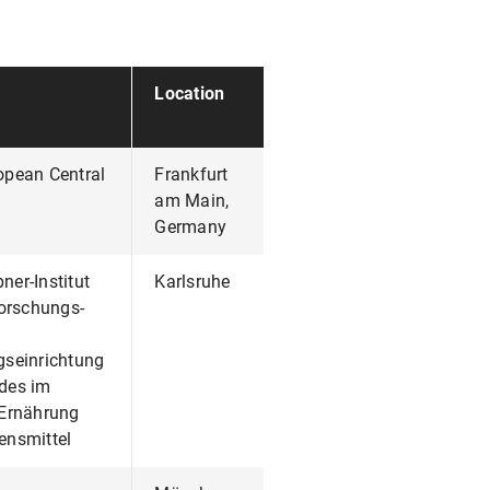
Location
opean Central
Frankfurt
am Main,
Germany
er-Institut
Karlsruhe
Forschungs-
gseinrichtung
des im
 Ernährung
ensmittel