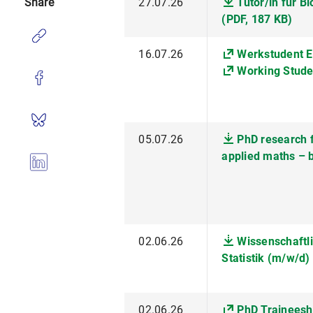
27.07.26
Tutor/in für Bi
Share
(PDF, 187 KB)
16.07.26
Werkstudent 
Working Stude
05.07.26
PhD research 
applied maths – b
02.06.26
Wissenschaftli
Statistik (m/w/d)
02.06.26
PhD Traineeshi