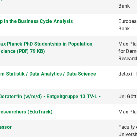
Bank
p in the Business Cycle Analysis
Europea
Bank
x Planck PhD Studentship in Population,
Max Plan
Science (PDF, 79 KB)
for Dem
Researc
um Statistik / Data Analytics / Data Science
detoxi 
 Berater*in (w/m/d) - Entgeltgruppe 13 TV-L -
Uni Göt
 researchers (EduTrack)
Max Plan
essor
Faculty 
Universi